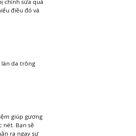
bị chỉnh sửa quá
iểu điều đó và
 làn da trông
 tiệm giúp gương
 nét. Bạn sẽ
hận ra ngay sự