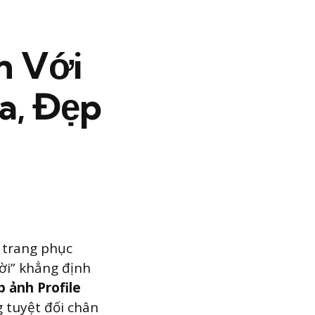
n Với
a, Đẹp
 trang phục
lời” khẳng định
p ảnh Profile
 tuyệt đối chân