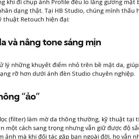
g khi đi chụp ảnh Profile đều lo lắng gương mặt 
nhân dạng thật. Tại HB Studio, chúng mình thấu h
ỹ thuật Retouch hiện đại:
a và nâng tone sáng mịn
xử lý những khuyết điểm nhỏ trên bề mặt da, giúp
rạng rỡ hơn dưới ánh đèn Studio chuyên nghiệp.
hông “ảo”
 lọc (filter) làm mờ da thông thường, kỹ thuật tại
n một cách sang trọng nhưng vẫn giữ được độ sắc
 ảnh mà khi đối tác gặp bạn ngoài đời, họ vẫn n