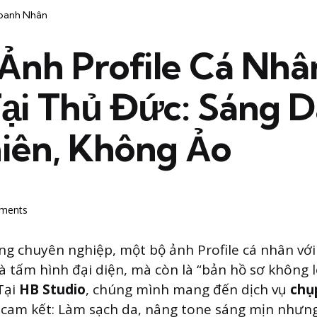
Doanh Nhân
Ảnh Profile Cá Nhâ
Tại Thủ Đức: Sáng D
iên, Không Ảo
e
ments
g chuyên nghiệp, một bộ ảnh Profile cá nhân với
là tấm hình đại diện, mà còn là “bản hồ sơ không 
Tại
HB Studio
, chúng mình mang đến dịch vụ
chụ
 cam kết: Làm sạch da, nâng tone sáng mịn nhưng