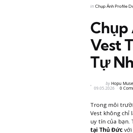
Categories
Posted
in
Chụp Ảnh Profile 
in
Chụp 
Vest 
Tự Nh
Posted
by
Hopu Mus
09.05.2026
0 Com
by
Trong môi trườn
Vest không chỉ 
uy tín của bạn. 
tại Thủ Đức
với