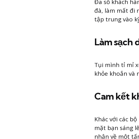
Đa số khách hàn
đà, làm mất đi 
tập trung vào k
Làm sạch d
Tụi mình tỉ mỉ 
khỏe khoắn và 
Cam kết k
Khác với các bộ
mặt bạn sáng lê
nhận về một tấm