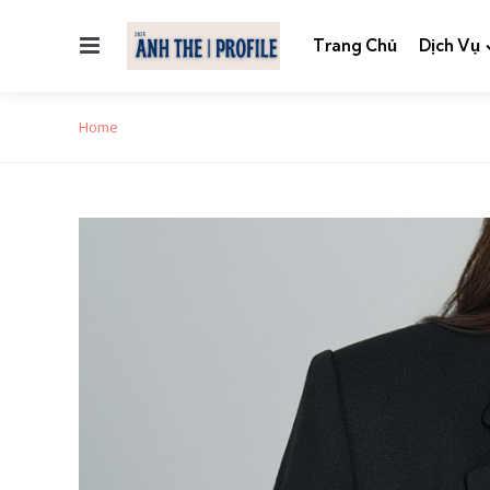
Menu
Trang Chủ
Dịch Vụ
Home
Chụp Ảnh Profile Cá Nhân Với Vest Tại Thủ Đức: Sá